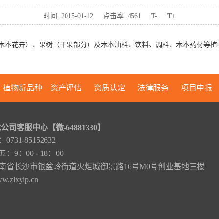
时间:
2015-01-12
点击率:
4561
T-
T+
木本花卉）、果树（干果部分）及木本油料、饮料、调料、木本药材等植
植物新品种
资产评估
资质认定
法律服务
项目申报
公司客服中心【微-64881330】
731-85152632
9：00 - 18：00
南省长沙市银盆岭街道火炬城御景路16号M0号创业基地三楼
zlxyip.cn