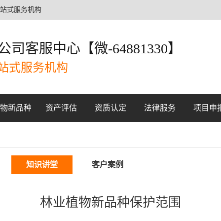
一站式服务机构
公司客服中心【微-64881330】
站式服务机构
物新品种
资产评估
资质认定
法律服务
项目申
业植物新品种
有形资产评估
ISO质量体系认
版权维权服务
国家项目申
业植物新品种
申请
无形资产评估
AAA企业认定
证
专利维权服务
省级项目申
知识讲堂
客户案例
权
高新技术企业认
商标维权服务
市级项目申
定
林业植物新品种保护范围