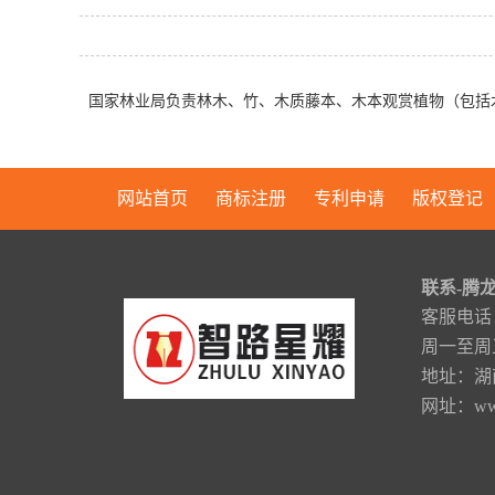
商标驳回复审
答复审查意见
摄影作品著作权
注册商标无效宣
专利无效宣告
其他著作权
注册商标无效宣
告
专利无效答辩
版权转让
国家林业局负责林木、竹、木质藤本、木本观赏植物（包括
撤销连续三年不
告答辩
PCT专利申请
版权变更
使用注册商标答
撤销连续三年不
专利著录项变更
版权补证
网站首页
商标注册
专利申请
版权登记
使用注册商标复
商标变更申请
辩
国外专利申请
商标申请类别查
审
联系-腾龙
询
客服电话：0
周一至周五：
地址：湖
网址：www.