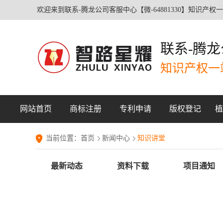
欢迎来到联系-腾龙公司客服中心【微-64881330】知识产权
联系-腾龙
知识产权一
网站首页
商标注册
专利申请
版权登记
植
国内商标注册
发明专利申请
计算机软件著作
林
当前位置：
首页
新闻中心
知识讲堂
国际商标注册
实用新型专利申
作品著作权
权
农
最新动态
资料下载
项目通知
证明商标注册
外观设计专利申
请
美术著作权
商标异议申请
专利年费代缴
请
文字著作权
商标异议答辩
专利驳回复审
音乐著作权